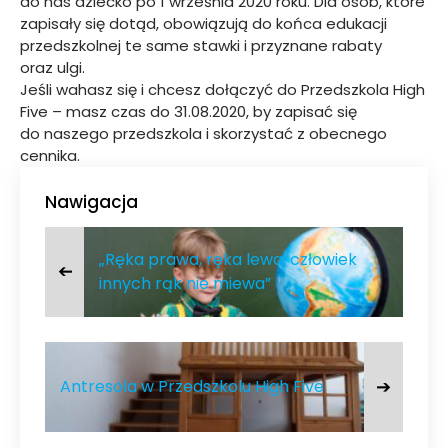
do nas dziecko po 1 września 2020 roku. Dla osób, które
zapisały się dotąd, obowiązują do końca edukacji
przedszkolnej te same stawki i przyznane rabaty
oraz ulgi.
Jeśli wahasz się i chcesz dołączyć do Przedszkola High
Five – masz czas do 31.08.2020, by zapisać się
do naszego przedszkola i skorzystać z obecnego
cennika.
Nawigacja
„Ręka prawa, ręka lewa, człowiek
➔
innych rąk nie miewa”
➔
Antresola w Przedszkolu High Five