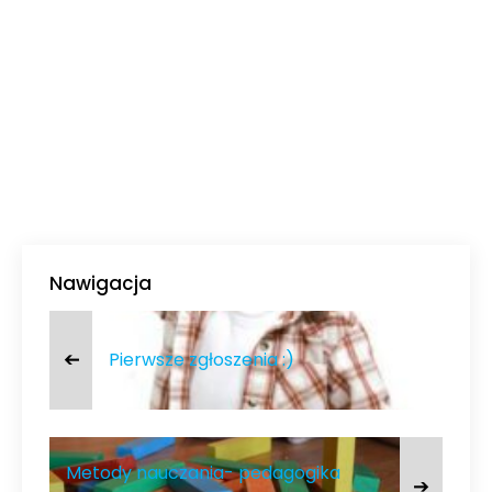
Nawigacja
➔
Pierwsze zgłoszenia :)
Metody nauczania- pedagogika
➔