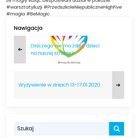
że mogły wziąć bezpośredni udział w pokazie.
#warsztatyiluzji #PrzedszkoleNiepubliczneHighFive
#magia #BeMagic
Nawigacja
Dlaczego nie ma zdjęć dzieci
➔
na naszej stronie?
➔
Wyżywienie w dniach 13-17.01.2020