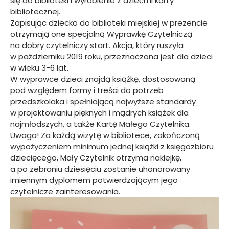
się do biblioteki i wyrobienie z dziećmi karty
bibliotecznej.
Zapisując dziecko do biblioteki miejskiej w prezencie
otrzymają one specjalną Wyprawkę Czytelniczą
na dobry czytelniczy start. Akcja, który ruszyła
w październiku 2019 roku, przeznaczona jest dla dzieci
w wieku 3-6 lat.
W wyprawce dzieci znajdą książkę, dostosowaną
pod względem formy i treści do potrzeb
przedszkolaka i spełniającą najwyższe standardy
w projektowaniu pięknych i mądrych książek dla
najmłodszych, a także Kartę Małego Czytelnika.
Uwaga! Za każdą wizytę w bibliotece, zakończoną
wypożyczeniem minimum jednej książki z księgozbioru
dziecięcego, Mały Czytelnik otrzyma naklejkę,
a po zebraniu dziesięciu zostanie uhonorowany
imiennym dyplomem potwierdzającym jego
czytelnicze zainteresowania.