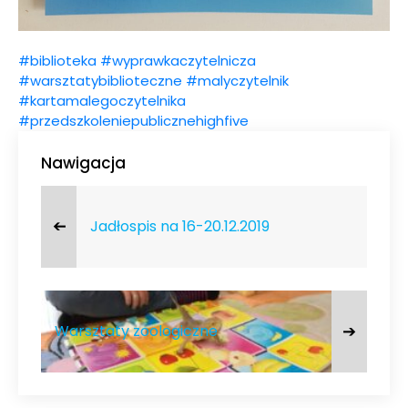
#
biblioteka
#
wyprawkaczytelnicza
#
warsztatybiblioteczne
#
malyczytelnik
#
kartamalegoczytelnika
#
przedszkoleniepublicznehighfive
Nawigacja
➔
Jadłospis na 16-20.12.2019
➔
Warsztaty zoologiczne