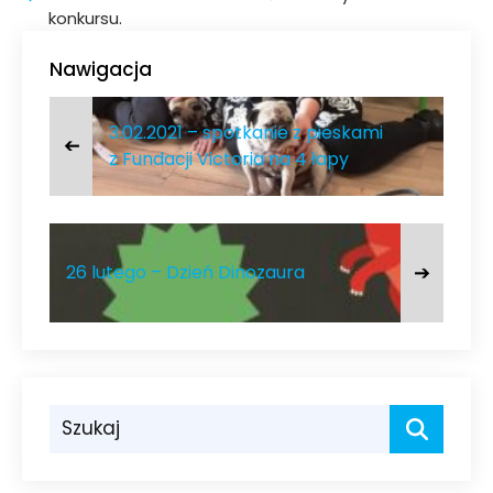
konkursu.
Nawigacja
3.02.2021 – spotkanie z pieskami
➔
z Fundacji Victoria na 4 łapy
➔
26 lutego – Dzień Dinozaura