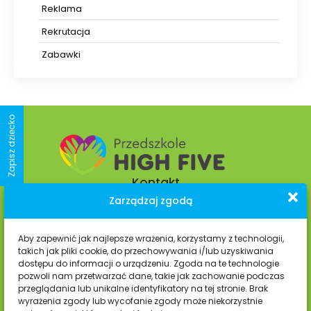
Reklama
Rekrutacja
Zabawki
Zapisz dziecko
Kontakt
Zarządzaj zgodą
os. Kolorowe 9 D-E,
Aby zapewnić jak najlepsze wrażenia, korzystamy z technologii,
31-939 Kraków
takich jak pliki cookie, do przechowywania i/lub uzyskiwania
dostępu do informacji o urządzeniu. Zgoda na te technologie
pozwoli nam przetwarzać dane, takie jak zachowanie podczas
+48 535 035 650
przeglądania lub unikalne identyfikatory na tej stronie. Brak
wyrażenia zgody lub wycofanie zgody może niekorzystnie
przedszkolehighfive@gmail.com