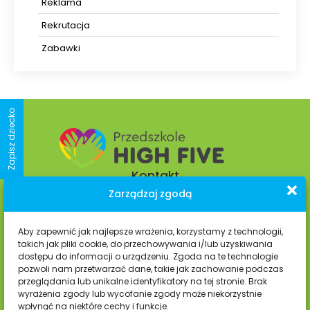
Reklama
Rekrutacja
Zabawki
Zapisz dziecko
Kontakt
Zarządzaj zgodą
os. Kolorowe 9 D-E,
Aby zapewnić jak najlepsze wrażenia, korzystamy z technologii,
31-939 Kraków
takich jak pliki cookie, do przechowywania i/lub uzyskiwania
dostępu do informacji o urządzeniu. Zgoda na te technologie
pozwoli nam przetwarzać dane, takie jak zachowanie podczas
+48 535 035 650
przeglądania lub unikalne identyfikatory na tej stronie. Brak
wyrażenia zgody lub wycofanie zgody może niekorzystnie
przedszkolehighfive@gmail.com
wpłynąć na niektóre cechy i funkcje.