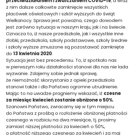
przeciwdziałaniem i zwalczaniem COVID-19
, a wraz
z nim dalsze całkowite zamknięcie wszystkich
placówek oświatowych i szkół wyższych do świąt
Wielkanocy. Sprawa jest poważna, czego dowodem
jest zarówno sytuacja w naszym kraju, jak i na świecie.
Oznacza to, iż nasze przedszkole, jak i wszystkie inne
żłobki, przedszkola, szkoły podstawowe, szkoły średnie
i szkoły wyższe zmuszone są pozostawać zamknięte
do
13 kwietnia 2020
.
Sytuacja jest bez precedensu. To, iż spotkało nas
w pierwszym roku działalności stanowi dla nas nie lada
wyzwanie. Zdajemy sobie jednak sprawę,
że niemożność skorzystania z opieki przedszkola
stanowi także i dla Państwa ogromne utrudnienie.
Mając to na uwadze pragniemy wskazać, iż
czesne
za miesiąc kwiecień zostanie obniżone o 50%
.
Szanowni Państwo, zwracamy się w tym miejscu
do Państwa z prośbą o rozłożenie obniżonej płatności
czesnego w rozbiciu na dwa miesiące, tj. prosimy
zamiast niższej płatności za kwiecień o 50%,
o płatność niższego czesnego za kwiecień i za maj