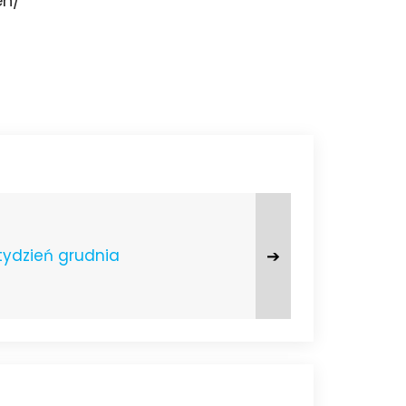
en/
➔
tydzień grudnia