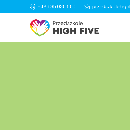
+48 535 035 650
przedszkolehig
Skip
to
content