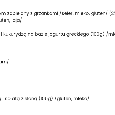
 zabielany z grzankami /seler, mleko, gluten/ (
ten, jaja/
i kukurydzą na bazie jogurtu greckiego (100g) /m
zam/
 sałatą zieloną (105g) /gluten, mleko/