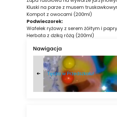
Zupa fasolowa na wywarze jarzynowym 
Kluski na parze z musem truskawkowym 
Kompot z owocami (200ml)
Podwieczorek:
Wafelek ryżowy z serem żółtym i papr
Herbata z dziką różą (200ml)
Nawigacja
Tęcza w Przedszkolu!
➔