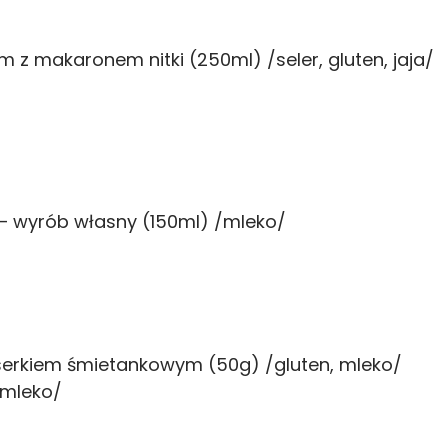
z makaronem nitki (250ml) /seler, gluten, jaja/
– wyrób własny (150ml) /mleko/
erkiem śmietankowym (50g) /gluten, mleko/
/mleko/