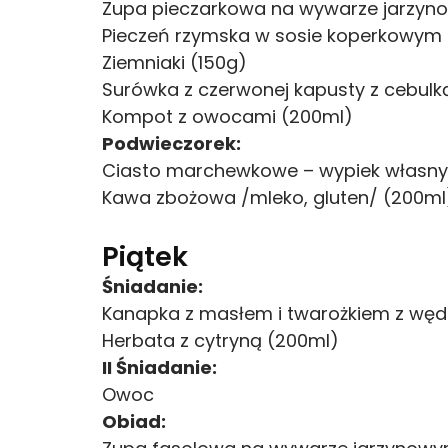
Zupa pieczarkowa na wywarze jarzynowy
Pieczeń rzymska w sosie koperkowym (9
Ziemniaki (150g)
Surówka z czerwonej kapusty z cebulk
Kompot z owocami (200ml)
Podwieczorek:
Ciasto marchewkowe – wypiek własny (
Kawa zbożowa /mleko, gluten/ (200ml
Piątek
Śniadanie:
Kanapka z masłem i twarożkiem z wędz
Herbata z cytryną (200ml)
II Śniadanie:
Owoc
Obiad: