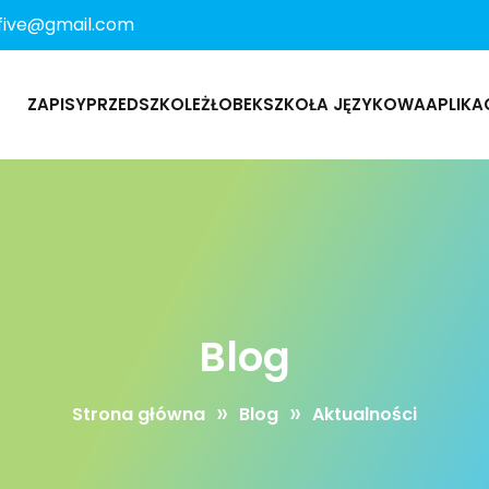
hfive@gmail.com
ZAPISY
PRZEDSZKOLE
ŻŁOBEK
SZKOŁA JĘZYKOWA
APLIKA
Blog
»
»
Strona główna
Blog
Aktualności