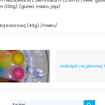
niezabielana z ziemniakami (250ml) /seler, glut
(150g) /gluten, mleko, jaja/
yką kolorową (40g) /mleko/
Jadłospis na pierwszy 