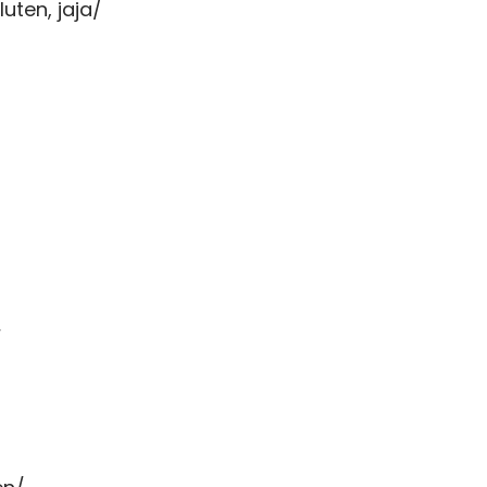
uten, jaja/
/