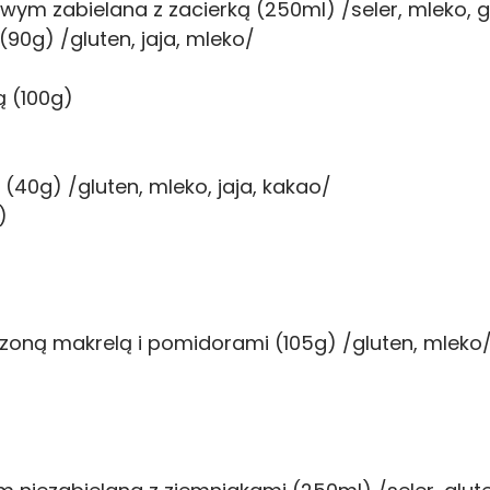
m zabielana z zacierką (250ml) /seler, mleko, gl
0g) /gluten, jaja, mleko/
ą (100g)
40g) /gluten, mleko, jaja, kakao/
)
oną makrelą i pomidorami (105g) /gluten, mleko