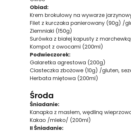
Obiad:
Krem brokułowy na wywarze jarzynowym
Filet z kurczaka panierowany (90g) /glu
Ziemniaki (150g)
Surówka z białej kapusty z marchewką 
Kompot z owocami (200ml)
Podwieczorek:
Galaretka agrestowa (200g)
Ciasteczka zbożowe (10g) /gluten, se
Herbata miętowa (200ml)
Środa
Śniadanie:
Kanapka z masłem, wędliną wieprzową i
Kakao /mleko/ (200ml)
II Śniadanie: