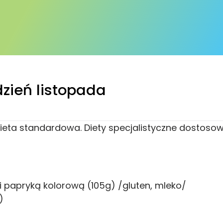
dzień listopada
j dieta standardowa. Diety specjalistyczne dostoso
 papryką kolorową (105g) /gluten, mleko/
)